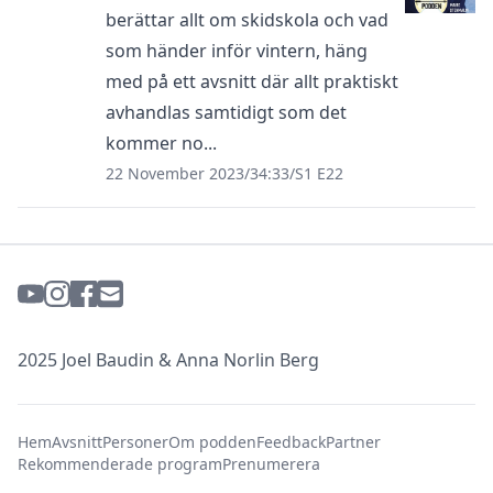
berättar allt om skidskola och vad
som händer inför vintern, häng
med på ett avsnitt där allt praktiskt
avhandlas samtidigt som det
kommer no...
22 November 2023
/
34:33
/
S1 E22
2025 Joel Baudin & Anna Norlin Berg
Hem
Avsnitt
Personer
Om podden
Feedback
Partner
Rekommenderade program
Prenumerera