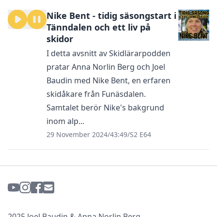
Nike Bent - tidig säsongstart i
Tänndalen och ett liv på
skidor
I detta avsnitt av Skidlärarpodden
pratar Anna Norlin Berg och Joel
Baudin med Nike Bent, en erfaren
skidåkare från Funäsdalen.
Samtalet berör Nike's bakgrund
inom alp...
29 November 2024
/
43:49
/
S2 E64
2025 Joel Baudin & Anna Norlin Berg